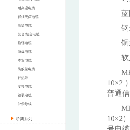
耐高温电缆
蓝阻
低烟无卤电缆
卷筒电缆
钢丝铠
复合/组合电缆
铜丝
拖链电缆
防爆电缆
软质
本安电缆
防蚁鼠电缆
MHYVR
伴热带
10×
变频电缆
普通
铠装电缆
补偿导线
MHY32
10×
桥架系列
号电缆