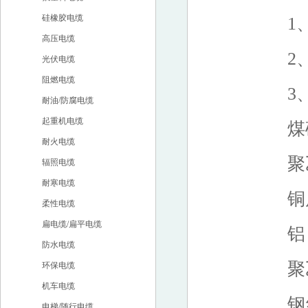
硅橡胶电缆
1、电
高压电缆
2、
光伏电缆
阻燃电缆
3、电
耐油/防腐电缆
起重机电缆
煤矿
耐火电缆
聚乙
辐照电缆
耐寒电缆
铜质
柔性电缆
扁电缆/扁平电缆
铝 —
防水电缆
聚乙
环保电缆
机车电缆
钢丝
电梯/随行电缆