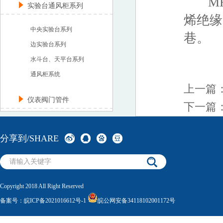
MHJY
实验台通风柜系列
烯绝缘
中央实验台系列
巷。
边实验台系列
水斗台、天平台系列
通风柜系统
上一篇
仪表阀门管件
下一篇
分享到/SHARE
Copyright 2018 All Right Reserved
备案号：
皖ICP备2021016612号-1
皖公网安备34118102001172号