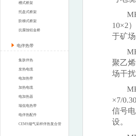
槽式桥架
托盘式桥架
MHYV（
阶梯式桥架
10×
抗腐蚀铝金桥
于矿场
电伴热带
MHYV
集肤伴热
聚乙烯
发热电缆
场干扰
电加热带
MHYVP
加热电缆
电加热器
×7/0
瑞侃电热带
信号电
电伴热配件
设。
CEMS烟气采样伴热复合管